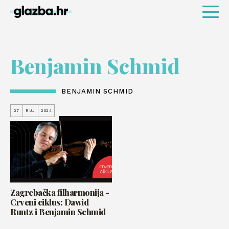
Benjamin Schmid
BENJAMIN SCHMID
27
RUJ
2024
Zagrebačka filharmonija -
Crveni ciklus: Dawid
Runtz i Benjamin Schmid