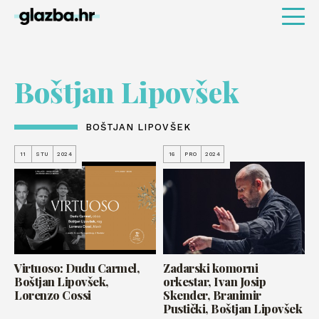
Boštjan Lipovšek
BOŠTJAN LIPOVŠEK
11
STU
2024
16
PRO
2024
Virtuoso: Dudu Carmel,
Zadarski komorni
Boštjan Lipovšek,
orkestar, Ivan Josip
Lorenzo Cossi
Skender, Branimir
Pustički, Boštjan Lipovšek