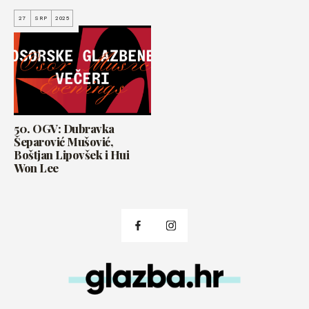
27
SRP
2025
50. OGV: Dubravka
Šeparović Mušović,
Boštjan Lipovšek i Hui
Won Lee