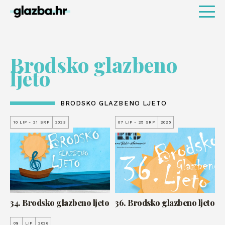
Brodsko glazbeno
ljeto
BRODSKO GLAZBENO LJETO
10 LIP - 21 SRP
2023
07 LIP - 25 SRP
2025
34. Brodsko glazbeno ljeto
36. Brodsko glazbeno ljeto
08
LIP
2026