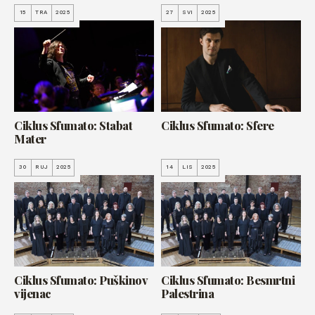
15
TRA
2025
27
SVI
2025
Ciklus Sfumato: Stabat
Ciklus Sfumato: Sfere
Mater
30
RUJ
2025
14
LIS
2025
Ciklus Sfumato: Puškinov
Ciklus Sfumato: Besmrtni
vijenac
Palestrina