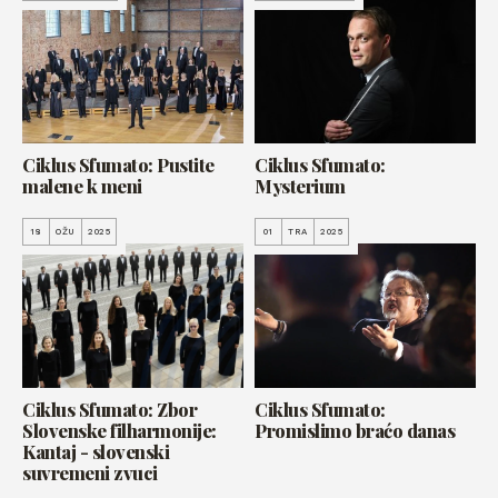
Ciklus Sfumato: Pustite
Ciklus Sfumato:
malene k meni
Mysterium
18
OŽU
2025
01
TRA
2025
Ciklus Sfumato: Zbor
Ciklus Sfumato:
Slovenske filharmonije:
Promislimo braćo danas
Kantaj - slovenski
suvremeni zvuci