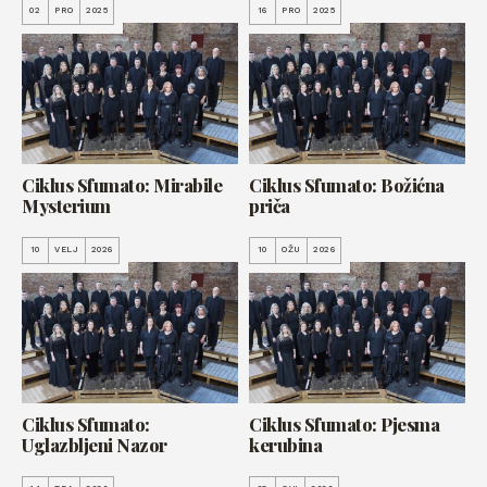
02
PRO
2025
16
PRO
2025
Ciklus Sfumato: Mirabile
Ciklus Sfumato: Božićna
Mysterium
priča
10
VELJ
2026
10
OŽU
2026
Ciklus Sfumato:
Ciklus Sfumato: Pjesma
Uglazbljeni Nazor
kerubina