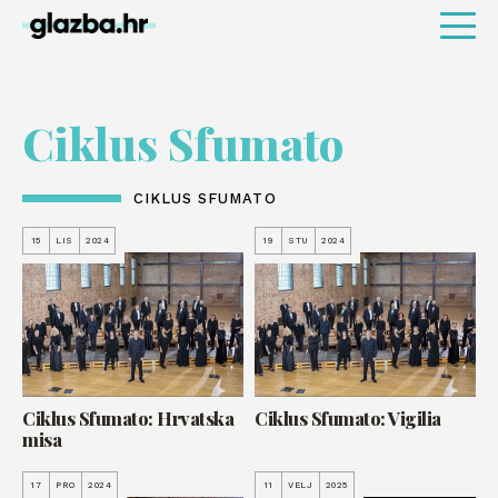
Ciklus Sfumato
CIKLUS SFUMATO
15
LIS
2024
19
STU
2024
Ciklus Sfumato: Hrvatska
Ciklus Sfumato: Vigilia
misa
17
PRO
2024
11
VELJ
2025