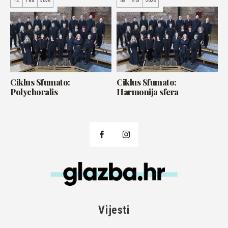
14
TRA
2026
05
SVI
2026
Ciklus Sfumato:
Ciklus Sfumato:
Polychoralis
Harmonija sfera
Vijesti