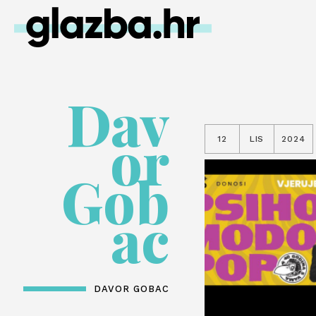
Dav
or
12
LIS
2024
Gob
ac
DAVOR GOBAC