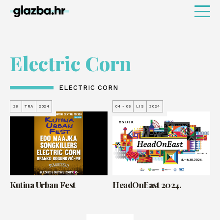
Electric Corn
ELECTRIC CORN
28
TRA
2024
04 - 06
LIS
2024
Kutina Urban Fest
HeadOnEast 2024.