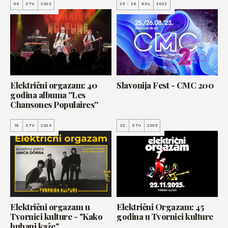
04
STU
2023
25 - 26
KOL
2023
Električni orgazam: 40
Slavonija Fest - CMC 200
godina albuma ''Les
Chansones Populaires''
16
STU
2024
22
STU
2025
Električni orgazam u
Električni Orgazam: 45
Tvornici kulture - "Kako
godina u Tvornici kulture
bubanj kaže"