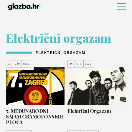
Električni orgazam
ELEKTRIČNI ORGAZAM
20
OŽU
2022
26
STU
2022
7. MEĐUNARODNI
Električni Orgazam
SAJAM GRAMOFONSKIH
PLOČA