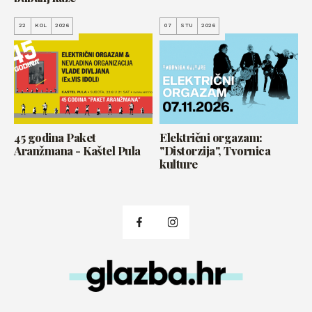
22
KOL
2026
07
STU
2026
45 godina Paket
Električni orgazam:
Aranžmana - Kaštel Pula
"Distorzija", Tvornica
kulture