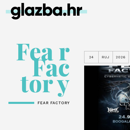
Fea r
Fac
24
RUJ
2026
tor y
FEAR FACTORY