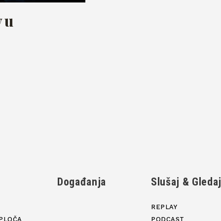
y u
Događanja
Slušaj & Gleda
REPLAY
PLOČA
PODCAST