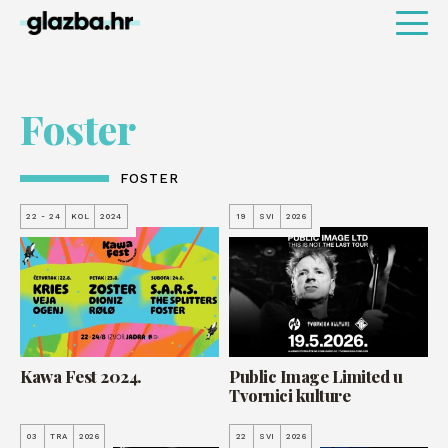
Foster
FOSTER
22 - 24
KOL
2024
19
SVI
2026
Kawa Fest 2024.
Public Image Limited u
Tvornici kulture
03
TRA
2026
22
SVI
2026