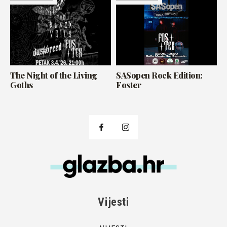
The Night of the Living
SASopen Rock Edition:
Goths
Foster
Vijesti