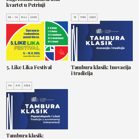
kvartet u Petrinji
06 - 14
RUJ
2025
15
PRO
2025
5. Like Lika Festival
Tambura klasik: Inovacija
i tradicija
04
SVI
2026
Tambura klasik: