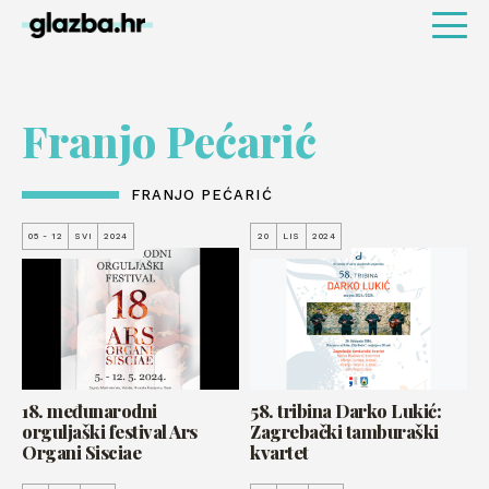
Franjo Pećarić
FRANJO PEĆARIĆ
05 - 12
SVI
2024
20
LIS
2024
18. međunarodni
58. tribina Darko Lukić:
orguljaški festival Ars
Zagrebački tamburaški
Organi Sisciae
kvartet