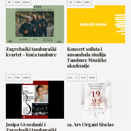
05
PRO
2024
16
PRO
2024
Zagrebački tamburaški
Koncert solista i
kvartet - Kuća tambure
ansambala studija
Tambure Muzičke
akademije
14
TRA
2025
04 - 11
SVI
2025
Josipa Gvozdanić i
19. Ars Organi Sisciae
Zagrebački tamburaški