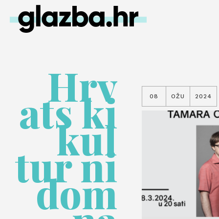
Hrv
ats ki
08
OŽU
2024
kul
tur ni
dom