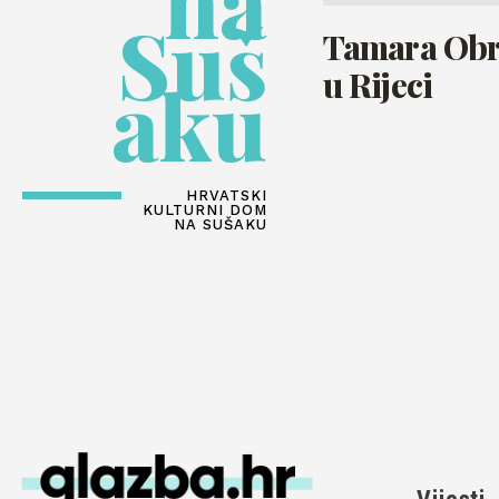
na
Suš
Tamara Obr
u Rijeci
aku
HRVATSKI
KULTURNI DOM
NA SUŠAKU