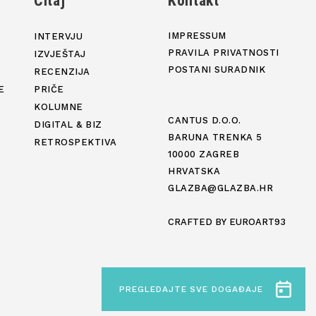
j
Čitaj
Kontakt
IMPRESSUM
INTERVJU
PRAVILA PRIVATNOSTI
IZVJEŠTAJ
POSTANI SURADNIK
RECENZIJA
E
PRIČE
KOLUMNE
CANTUS D.O.O.
DIGITAL & BIZ
BARUNA TRENKA 5
RETROSPEKTIVA
10000 ZAGREB
HRVATSKA
GLAZBA@GLAZBA.HR
CRAFTED BY
EUROART93
PREGLEDAJTE SVE DOGAĐAJE