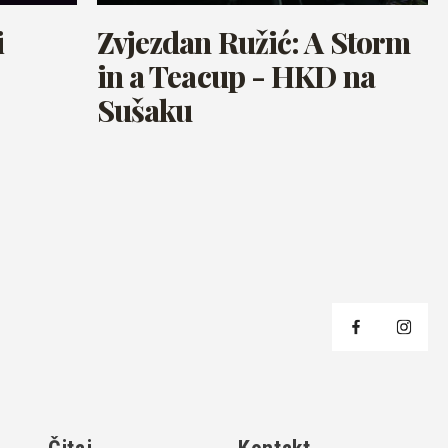
i
Zvjezdan Ružić: A Storm
in a Teacup - HKD na
Sušaku