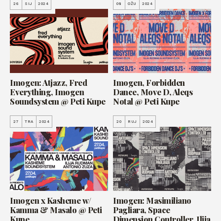
26
SIJ
2024
08
OŽU
2024
Imogen: Atjazz, Fred
Imogen, Forbidden
Everything, Imogen
Dance, Move D, Aleqs
Soundsystem @ Peti Kupe
Notal @ Peti Kupe
27
TRA
2024
20
RUJ
2024
Imogen x Kasheme w/
Imogen: Masimiliano
Kamma & Masalo @ Peti
Pagliara, Space
Kupe
Dimension Controller, Ilija