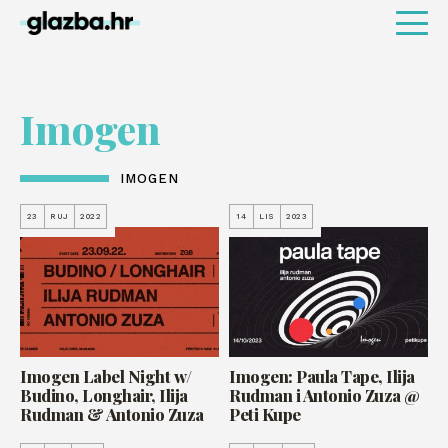
Imogen
IMOGEN
23
RUJ
2022
14
LIS
2023
Imogen Label Night w/
Imogen: Paula Tape, Ilija
Budino, Longhair, Ilija
Rudman i Antonio Zuza @
Rudman & Antonio Zuza
Peti Kupe