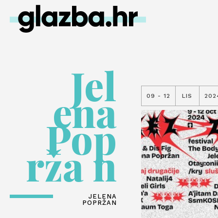
Jel
ena
09 - 12
LIS
202
Pop
rža n
JELENA
POPRŽAN