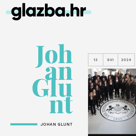
Joh
an
13
SVI
2024
Glu
nt
JOHAN GLUNT