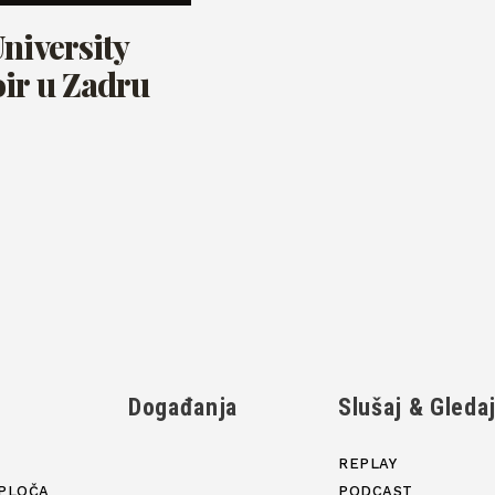
niversity
ir u Zadru
Događanja
Slušaj & Gleda
REPLAY
PLOČA
PODCAST