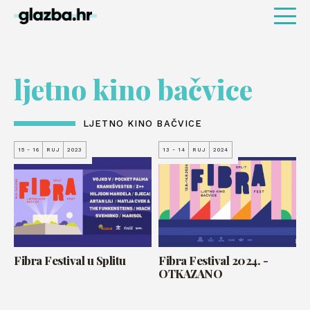
ljetno kino bačvice
LJETNO KINO BAČVICE
15 - 16
RUJ
2023
13 - 14
RUJ
2024
Fibra Festival u Splitu
Fibra Festival 2024. -
OTKAZANO