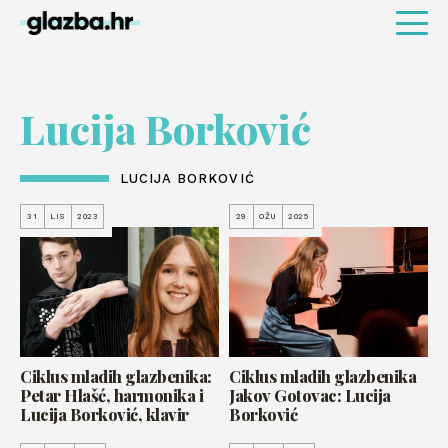
Lucija Borković
LUCIJA BORKOVIĆ
31
LIS
2023
29
OŽU
2025
Ciklus mladih glazbenika:
Ciklus mladih glazbenika
Petar Hlašć, harmonika i
Jakov Gotovac: Lucija
Lucija Borković, klavir
Borković