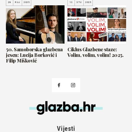
28
RUJ
2025
13
STU
2025
50. Samoborska glazbena
Ciklus Glazbene staze:
jesen: Lucija Borković i
Volim, volim, volim! 2025.
Filip Mišković
Vijesti