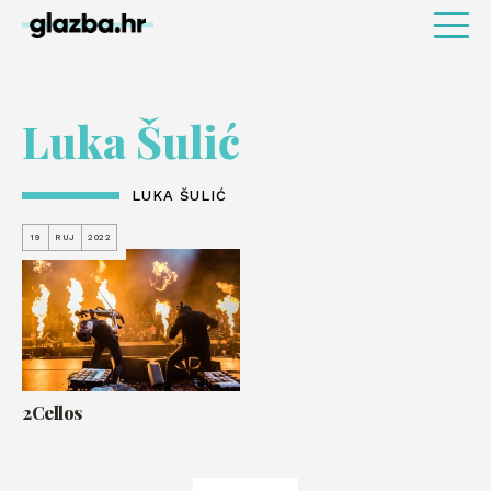
Luka Šulić
LUKA ŠULIĆ
19
RUJ
2022
2Cellos