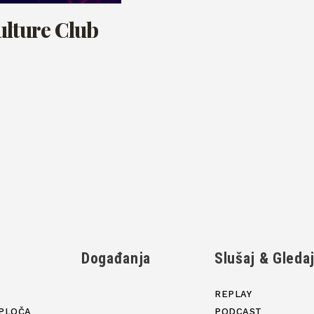
ulture Club
Događanja
Slušaj & Gleda
REPLAY
PLOČA
PODCAST