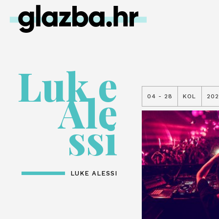
Luk e
Ale
04 - 28
KOL
202
ssi
LUKE ALESSI