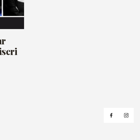
ar
iseri