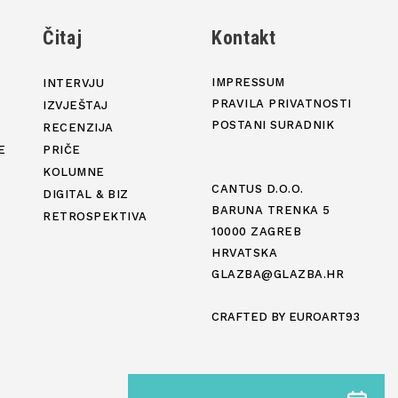
j
Čitaj
Kontakt
IMPRESSUM
INTERVJU
PRAVILA PRIVATNOSTI
IZVJEŠTAJ
POSTANI SURADNIK
RECENZIJA
E
PRIČE
KOLUMNE
CANTUS D.O.O.
DIGITAL & BIZ
BARUNA TRENKA 5
RETROSPEKTIVA
10000 ZAGREB
HRVATSKA
GLAZBA@GLAZBA.HR
CRAFTED BY
EUROART93