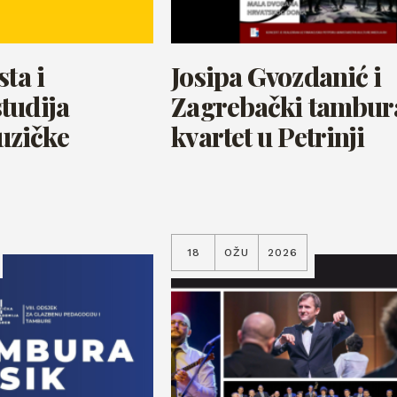
sta i
Josipa Gvozdanić i
tudija
Zagrebački tambur
zičke
kvartet u Petrinji
18
OŽU
2026