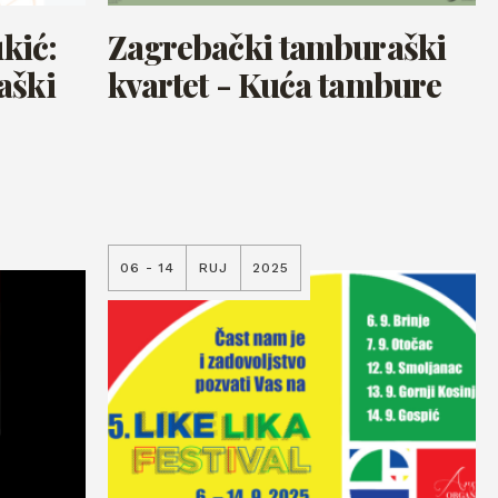
ukić:
Zagrebački tamburaški
aški
kvartet - Kuća tambure
06 - 14
RUJ
2025