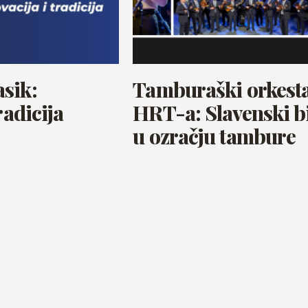
sik:
Tamburaški orkest
radicija
HRT-a: Slavenski b
u ozračju tambure