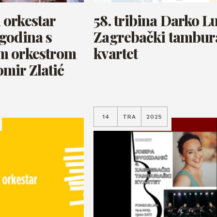
orkestar
58. tribina Darko L
godina s
Zagrebački tambur
m orkestrom
kvartet
mir Zlatić
14
TRA
2025