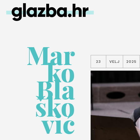
Mar
ko
23
VELJ
2025
Bla
ško
vić