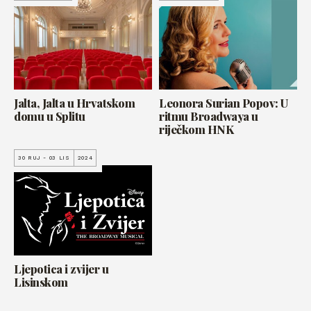
Jalta, Jalta u Hrvatskom
Leonora Surian Popov: U
domu u Splitu
ritmu Broadwaya u
riječkom HNK
30 RUJ - 03 LIS
2024
Ljepotica i zvijer u
Lisinskom