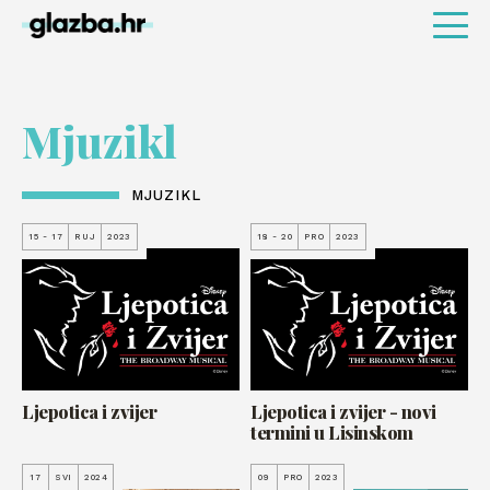
Mjuzikl
MJUZIKL
15 - 17
RUJ
2023
18 - 20
PRO
2023
Ljepotica i zvijer
Ljepotica i zvijer - novi
termini u Lisinskom
17
SVI
2024
09
PRO
2023