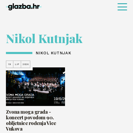
Nikol Kutnjak
NIKOL KUTNJAK
19
LIP
2026
Zvona moga grada -
koncert povodom 90.
obljetnice rođenja Vice
Vukova