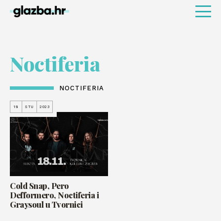
Noctiferia
NOCTIFERIA
18
STU
2023
Cold Snap, Pero
Defformero, Noctiferia i
Graysoul u Tvornici