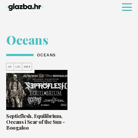
Oceans
OCEANS
23
LIS
2024
Septicflesh, Equilibrium,
Oceans i Scar of the Sun -
Boogaloo