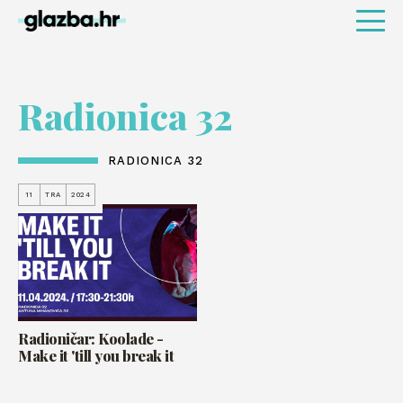
Radionica 32
RADIONICA 32
11
TRA
2024
Radioničar: Koolade -
Make it 'till you break it