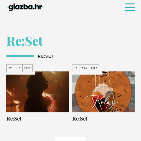
Re:Set
RE:SET
27
LIS
2022
13
TRA
2023
Re:Set
Re:Set