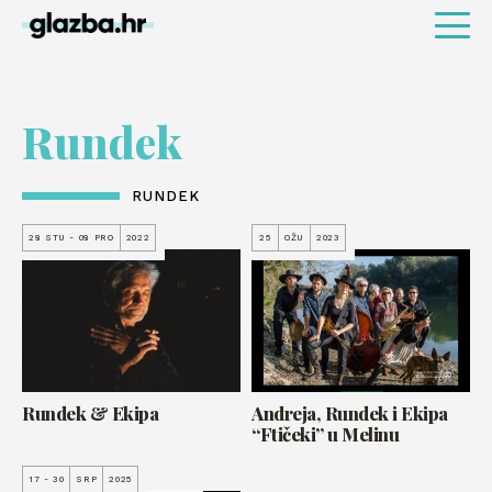
Rundek
RUNDEK
28 STU - 08 PRO
2022
25
OŽU
2023
Rundek & Ekipa
Andreja, Rundek i Ekipa
“Ftičeki” u Melinu
17 - 30
SRP
2025