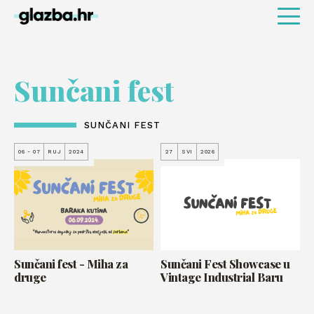
Sunčani fest
SUNČANI FEST
06 - 07
RUJ
2024
27
SVI
2026
Sunčani fest - Miha za
Sunčani Fest Showcase u
druge
Vintage Industrial Baru