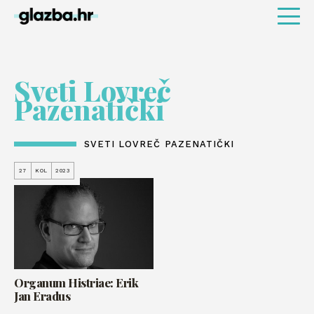
Sveti Lovreč
Pazenatički
SVETI LOVREČ PAZENATIČKI
27
KOL
2023
Organum Histriae: Erik
Jan Eradus