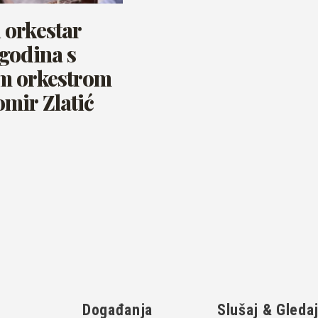
orkestar
godina s
m orkestrom
mir Zlatić
Događanja
Slušaj & Gleda