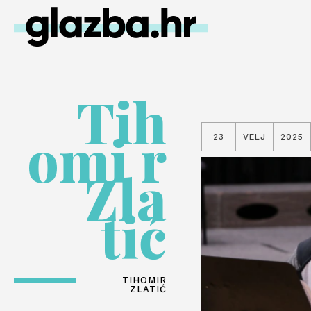
Tih
omi r
23
VELJ
2025
Zla
tić
TIHOMIR
ZLATIĆ