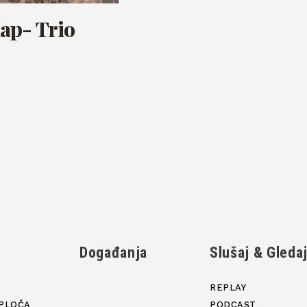
ap- Trio
Događanja
Slušaj & Gleda
REPLAY
PLOČA
PODCAST