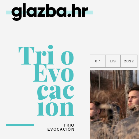
Tri o
Evo
07
LIS
2022
cac
ión
TRIO
EVOCACIÓN