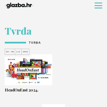
Tvrđa
TVRĐA
04 - 06
LIS
2024
HeadOnEast 2024.