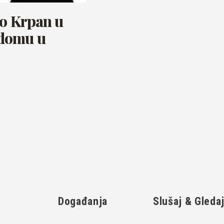
uo Krpan u
domu u
Događanja
Slušaj & Gleda