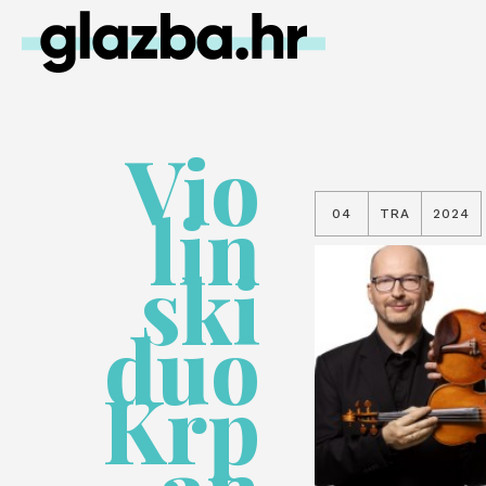
Vio
lin
04
TRA
2024
ski
duo
Krp