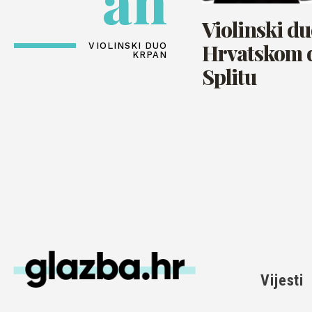
an
Violinski d
Hrvatskom 
VIOLINSKI DUO
KRPAN
Splitu
Vijesti