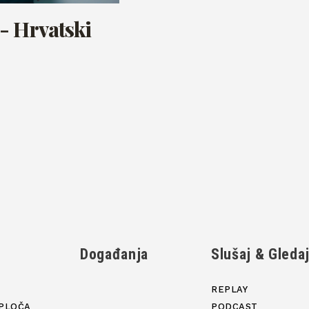
- Hrvatski
Događanja
Slušaj & Gleda
REPLAY
PLOČA
PODCAST