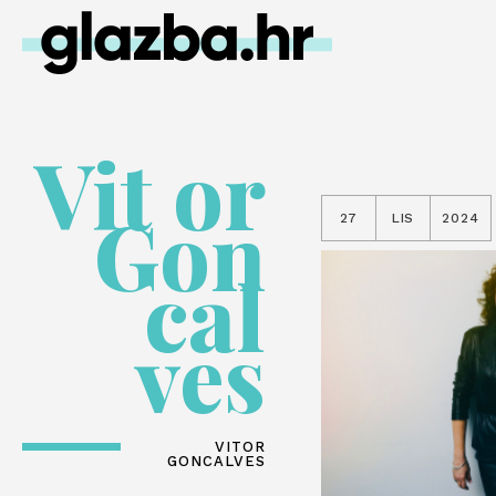
Vit or
Gon
27
LIS
2024
cal
ves
VITOR
GONCALVES