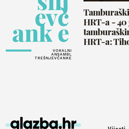
šnj
evč
Tamburaški 
HRT-a - 40 
ank e
tamburaški
HRT-a: Tiho
VOKALNI
ANSAMBL
TREŠNJEVČANKE