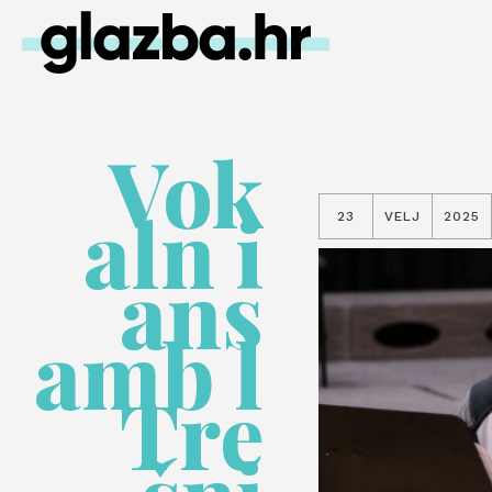
Vok
aln i
23
VELJ
2025
ans
amb l
Tre