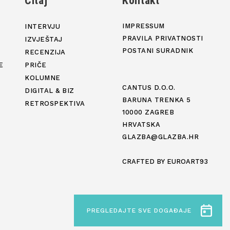
j
Čitaj
Kontakt
IMPRESSUM
INTERVJU
PRAVILA PRIVATNOSTI
IZVJEŠTAJ
POSTANI SURADNIK
RECENZIJA
E
PRIČE
KOLUMNE
CANTUS D.O.O.
DIGITAL & BIZ
BARUNA TRENKA 5
RETROSPEKTIVA
10000 ZAGREB
HRVATSKA
GLAZBA@GLAZBA.HR
CRAFTED BY
EUROART93
PREGLEDAJTE SVE DOGAĐAJE