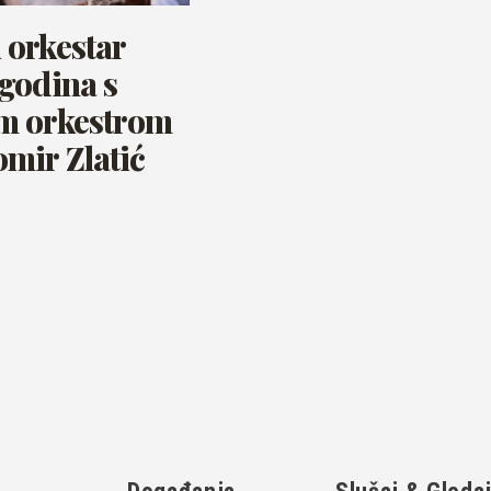
orkestar
godina s
m orkestrom
mir Zlatić