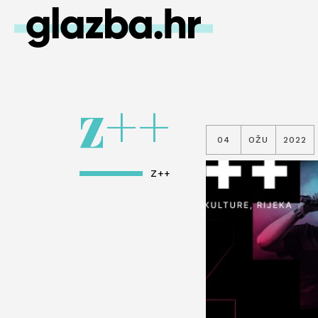
z++
04
OŽU
2022
Z++