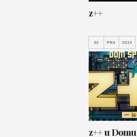
z++
02
PRO
2023
z++ u Domu