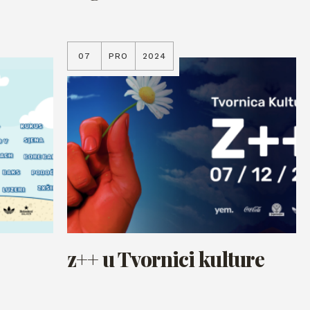
07
PRO
2024
z++ u Tvornici kulture