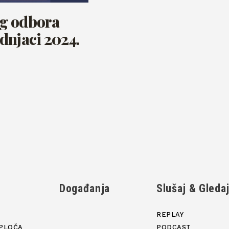
g odbora
dnjaci 2024.
Događanja
Slušaj & Gleda
REPLAY
PLOČA
PODCAST