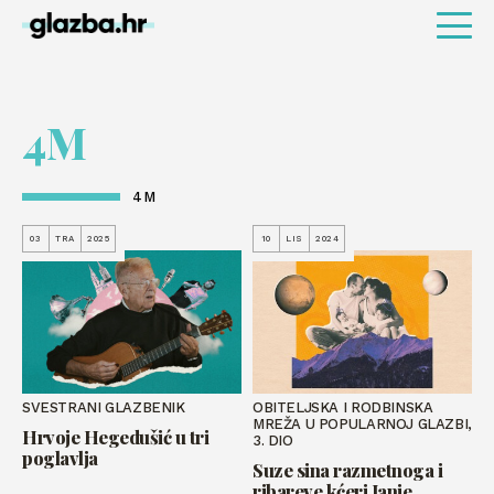
4M
4M
03
TRA
2025
10
LIS
2024
SVESTRANI GLAZBENIK
OBITELJSKA I RODBINSKA
MREŽA U POPULARNOJ GLAZBI,
Hrvoje Hegedušić u tri
3. DIO
poglavlja
Suze sina razmetnoga i
ribareve kćeri Janje