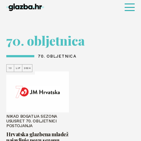
70. obljetnica
70. OBLJETNICA
13
LIP
2024
NIKAD BOGATIJA SEZONA
USUSRET 70. OBLJETNICI
POSTOJANJA
Hrvatska glazbena mladež
najavljuje novu sezonu