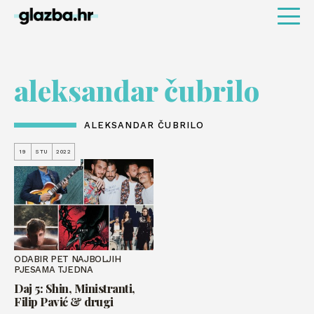
aleksandar čubrilo
ALEKSANDAR ČUBRILO
19
STU
2022
ODABIR PET NAJBOLJIH
PJESAMA TJEDNA
Daj 5: Shin, Ministranti,
Filip Pavić & drugi