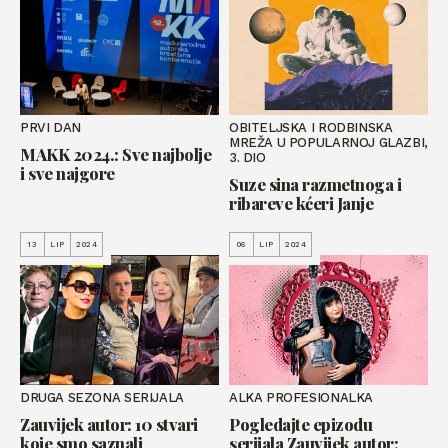
PRVI DAN
OBITELJSKA I RODBINSKA
MREŽA U POPULARNOJ GLAZBI,
MAKK 2024.: Sve najbolje
3. DIO
i sve najgore
Suze sina razmetnoga i
ribareve kćeri Janje
13
LIP
2024
06
LIP
2024
DRUGA SEZONA SERIJALA
ALKA PROFESIONALKA
Zauvijek autor: 10 stvari
Pogledajte epizodu
koje smo saznali
serijala Zauvijek autor: