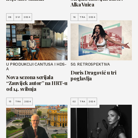
Alka Vuica
08
SVI
2024
16
TRA
2024
U PRODUKCIJI CANTUSA I HDS-
50. RETROSPEKTIVA
A
Doris Dragović u tri
Nova sezona serijala
poglavlja
“Zauvijek autor” na HRT-u
od 14. svibnja
15
TRA
2024
02
TRA
2024