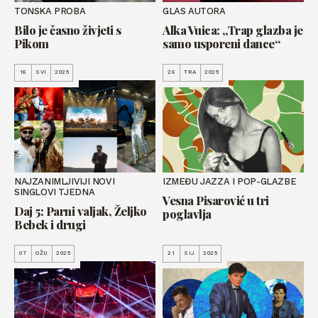
TONSKA PROBA
GLAS AUTORA
Bilo je časno živjeti s
Alka Vuica: „Trap glazba je
Pikom
samo usporeni dance“
16
SVI
2025
26
TRA
2025
NAJZANIMLJIVIJI NOVI
IZMEĐU JAZZA I POP-GLAZBE
SINGLOVI TJEDNA
Vesna Pisarović u tri
Daj 5: Parni valjak, Željko
poglavlja
Bebek i drugi
07
OŽU
2025
21
SIJ
2025