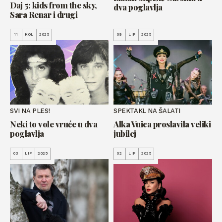
Daj 5: kids from the sky,
dva poglavlja
Sara Renar i drugi
11
KOL
2025
09
LIP
2025
SVI NA PLES!
SPEKTAKL NA ŠALATI
Neki to vole vruće u dva
Alka Vuica proslavila veliki
poglavlja
jubilej
03
LIP
2025
02
LIP
2025