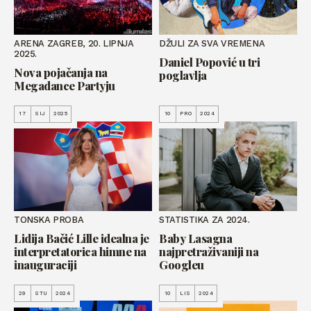
ARENA ZAGREB, 20. LIPNJA
DŽULI ZA SVA VREMENA
2025.
Daniel Popović u tri
Nova pojačanja na
poglavlja
Megadance Partyju
17
SIJ
2025
10
PRO
2024
TONSKA PROBA
STATISTIKA ZA 2024.
Lidija Bačić Lille idealna je
Baby Lasagna
interpretatorica himne na
najpretraživaniji na
inauguraciji
Googleu
29
STU
2024
10
LIS
2024