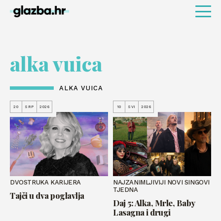
alka vuica
ALKA VUICA
20
SRP
2026
10
SVI
2026
DVOSTRUKA KARIJERA
NAJZANIMLJIVIJI NOVI SINGOVI
TJEDNA
Tajči u dva poglavlja
Daj 5: Alka, Mrle, Baby
Lasagna i drugi