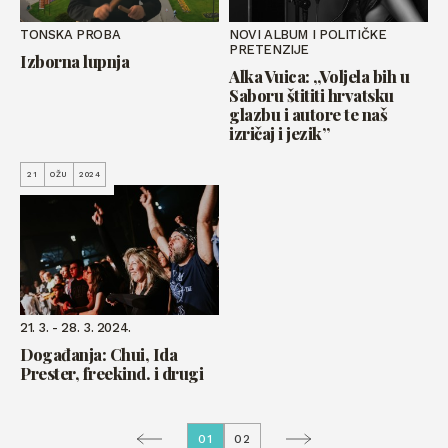
TONSKA PROBA
NOVI ALBUM I POLITIČKE
PRETENZIJE
Izborna lupnja
Alka Vuica: „Voljela bih u
Saboru štititi hrvatsku
glazbu i autore te naš
izričaj i jezik”
21
OŽU
2024
21. 3. - 28. 3. 2024.
Događanja: Chui, Ida
Prester, freekind. i drugi
01
02