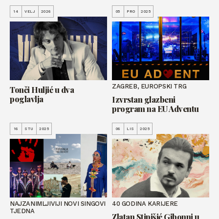
14
VELJ
2026
05
PRO
2025
ZAGREB, EUROPSKI TRG
Tonči Huljić u dva
poglavlja
Izvrstan glazbeni
program na EU Adventu
16
STU
2025
06
LIS
2025
NAJZANIMLJIVIJI NOVI SINGOVI
40 GODINA KARIJERE
TJEDNA
Zlatan Stipišić Gibonni u