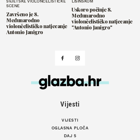
SVJETSKE VIOLONČELISTIČKE
LISINSKOM
SCENE
Uskoro počinje 8.
Završeno je 8.
Međunarodno
Međunarodno
violončelističko natjecanje
violončelističko natjecanje
"Antonio Janigro"
Antonio Janigro
Vijesti
VIJESTI
OGLASNA PLOČA
DAJ 5