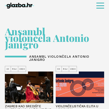
Ansambl
violončela Antonio
Janigro
ANSAMBL VIOLONČELA ANTONIO
JANIGRO
23
RUJ
2024
04
RUJ
2024
ZAGREB KAO SREDIŠTE
VIOLONČELISTIČKA ELITA U