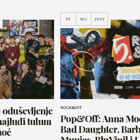
23
SIJ
2023
oduševljenje
ROCK&OFF
Pop&Off: Anna Mo
najluđi tulum
Bad Daughter, Bar
noć
Munjas, BluVinil i J.