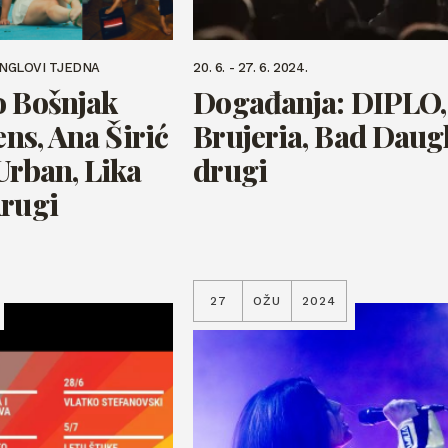
INGLOVI TJEDNA
20. 6. - 27. 6. 2024.
o Bošnjak
Događanja: DIPLO,
ens, Ana Širić
Brujeria, Bad Daugh
Urban, Lika
drugi
drugi
27
OŽU
2024