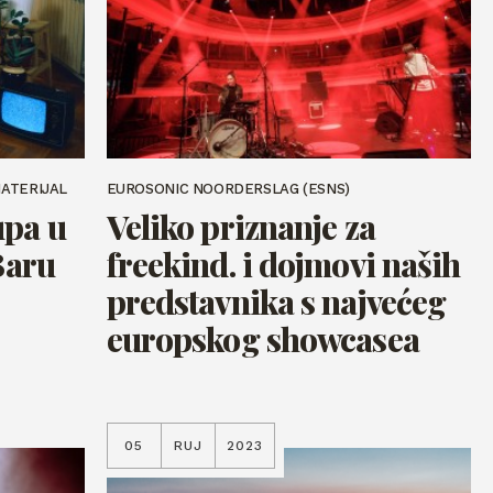
MATERIJAL
EUROSONIC NOORDERSLAG (ESNS)
upa u
Veliko priznanje za
Baru
freekind. i dojmovi naših
predstavnika s najvećeg
europskog showcasea
05
RUJ
2023