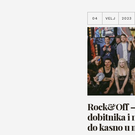
04
VELJ
2023
Rock&Off – 
dobitnika i 
do kasno u 