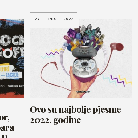
27
PRO
2022
Ovo su najbolje pjesme
or,
2022. godine
bara
 R.