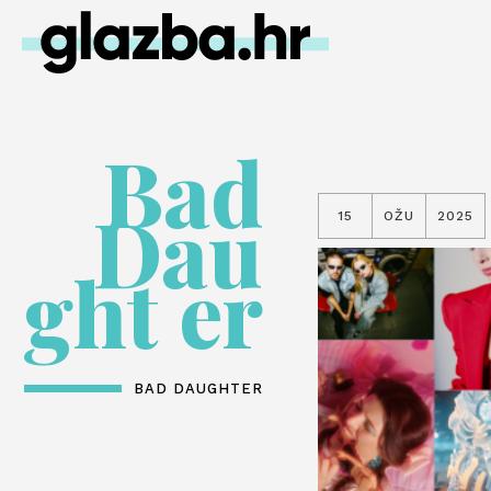
Bad
Dau
15
OŽU
2025
ght er
BAD DAUGHTER