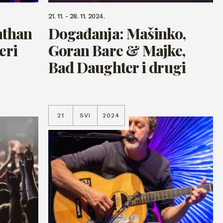
21. 11. - 28. 11. 2024.
athan
Događanja: Mašinko,
eri
Goran Bare & Majke,
Bad Daughter i drugi
21
SVI
2024