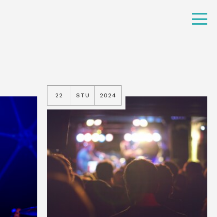
22
STU
2024