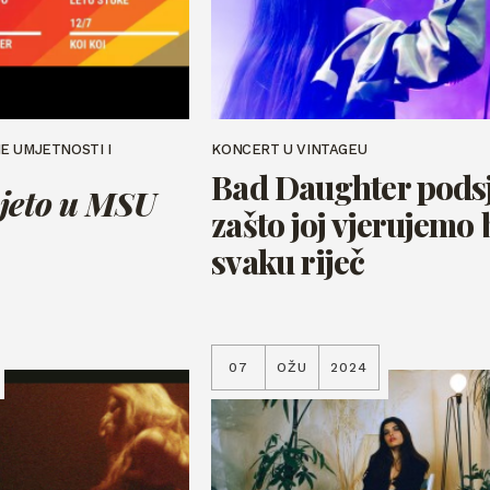
E UMJETNOSTI I
KONCERT U VINTAGEU
Bad Daughter podsj
jeto u MSU
zašto joj vjerujemo 
svaku riječ
07
OŽU
2024