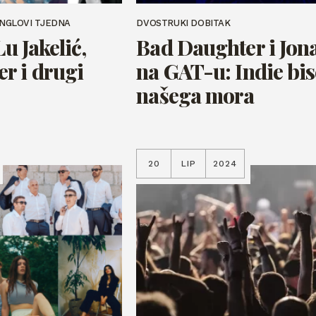
INGLOVI TJEDNA
DVOSTRUKI DOBITAK
Lu Jakelić,
Bad Daughter i Jon
r i drugi
na GAT-u: Indie bis
našega mora
20
LIP
2024