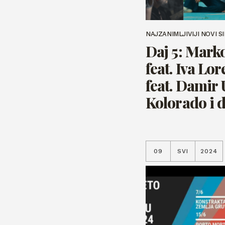
NAJZANIMLJIVIJI NOVI S
Daj 5: Mark
feat. Iva Lor
feat. Damir 
Kolorado i 
09
SVI
2024