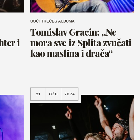
UOČI TREĆEG ALBUMA
Tomislav Gracin: „Ne
ter i
mora sve iz Splita zvučati
kao maslina i drača“
21
OŽU
2024