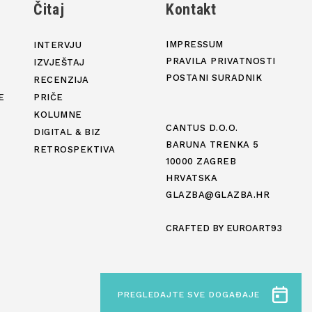
j
Čitaj
Kontakt
IMPRESSUM
INTERVJU
PRAVILA PRIVATNOSTI
IZVJEŠTAJ
POSTANI SURADNIK
RECENZIJA
E
PRIČE
KOLUMNE
CANTUS D.O.O.
DIGITAL & BIZ
BARUNA TRENKA 5
RETROSPEKTIVA
10000 ZAGREB
HRVATSKA
GLAZBA@GLAZBA.HR
CRAFTED BY
EUROART93
PREGLEDAJTE SVE DOGAĐAJE