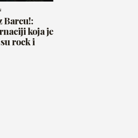
N
z Barcu!:
rnaciji koja je
su rock i