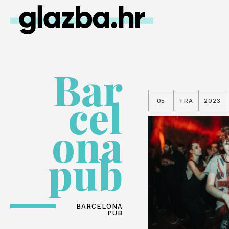
Bar
cel
05
TRA
2023
ona
pub
BARCELONA
PUB