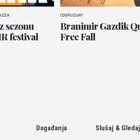
AZZA
(DI)FUZIJA?
zz sezonu
Branimir Gazdik Qu
R festival
Free Fall
Događanja
Slušaj & Gleda