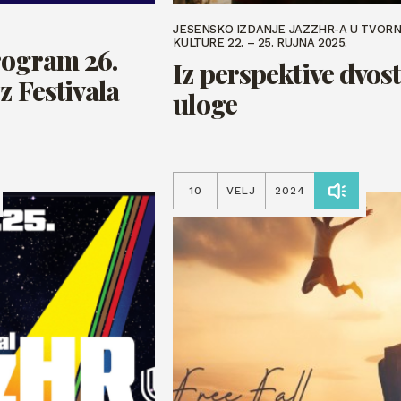
JESENSKO IZDANJE JAZZHR-A U TVORN
KULTURE 22. – 25. RUJNA 2025.
rogram 26.
Iz perspektive dvos
z Festivala
uloge
10
VELJ
2024