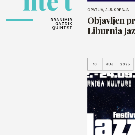
nte t
OPATIJA, 3.-5. SRPNJA
Objavljen p
BRANIMIR
GAZDIK
Liburnia Jaz
QUINTET
10
RUJ
2025