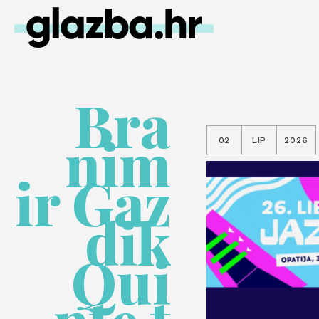
Bra
nim
02
LIP
2026
ir Gaz
dik
Qui