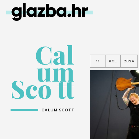
Cal
um
11
KOL
2024
Sco tt
CALUM SCOTT