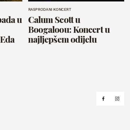
RASPRODANI KONCERT
opada u
Calum Scott u
Boogaloou: Koncert u
 Eda
najljepšem odijelu