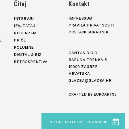
j
Čitaj
Kontakt
IMPRESSUM
INTERVJU
PRAVILA PRIVATNOSTI
IZVJEŠTAJ
POSTANI SURADNIK
RECENZIJA
E
PRIČE
KOLUMNE
CANTUS D.O.O.
DIGITAL & BIZ
BARUNA TRENKA 5
RETROSPEKTIVA
10000 ZAGREB
HRVATSKA
GLAZBA@GLAZBA.HR
CRAFTED BY
EUROART93
PREGLEDAJTE SVE DOGAĐAJE