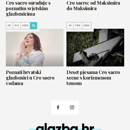
Cro sacro suradnje s
Cro sacro: od Maksimira
poznatim svjetskim
do Maksimira
glazbenicima
03
SVI
2022
15
TRA
2022
Poznati hrvatski
Deset pjesama Cro sacro
glazbenici u Cro sacro
scene s korizmenom
vodama
temom