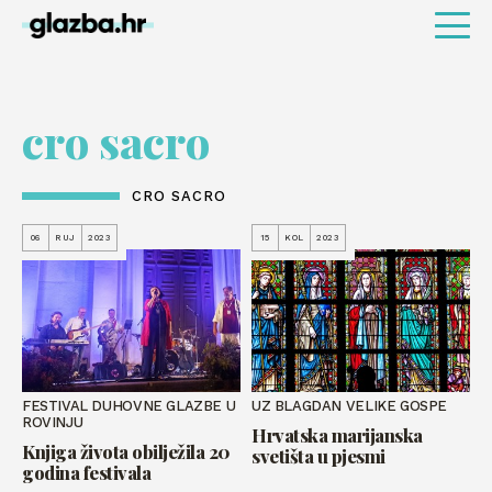
cro sacro
CRO SACRO
06
RUJ
2023
15
KOL
2023
FESTIVAL DUHOVNE GLAZBE U
UZ BLAGDAN VELIKE GOSPE
ROVINJU
Hrvatska marijanska
Knjiga života obilježila 20
svetišta u pjesmi
godina festivala