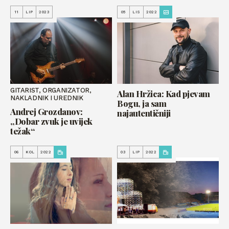
11
LIP
2023
05
LIS
2022
GITARIST, ORGANIZATOR,
Alan Hržica: Kad pjevam
NAKLADNIK I UREDNIK
Bogu, ja sam
Andrej Grozdanov:
najautentičniji
„Dobar zvuk je uvijek
težak“
06
KOL
2022
03
LIP
2022