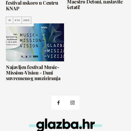
Maestro Detoni, nastavite
festival uskoro u Centru
šetati!
KNAP
15
STU
2022
Najavljen festival Music-
Mission-Vision - Dani
suvremenog muziciranja