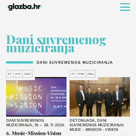
Dani suvremenog
muziciranja
DANI SUVREMENOG MUZICIRANJA
07
STU
2024
07
PRO
2022
DANI SUVREMENOG
DETONIJADA, DANI
MUZICIRANJA, 19. – 28. 11. 2024.
SUVREMENOG MUZICIRANJA
MUSIC - MISSION - VISION
6. Music-Mission-Vision