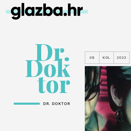
Dr.
Dok
08
KOL
2023
tor
DR. DOKTOR