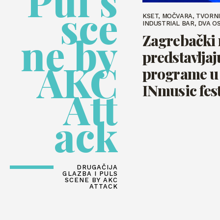
Pul s
sce
KSET, MOČVARA, TVORNI
INDUSTRIAL BAR, DVA O
ne by
Zagrebački 
predstavljaj
AKC
programe u
INmusic fest
Att
ack
DRUGAČIJA
GLAZBA I PULS
SCENE BY AKC
ATTACK