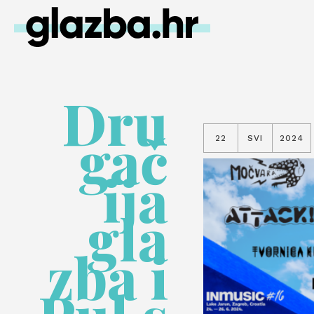
Dru
gač
22
SVI
2024
ija
gla
zba i