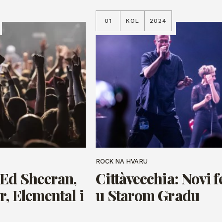
01
KOL
2024
ROCK NA HVARU
Ed Sheeran,
Cittàvecchia: Novi f
, Elemental i
u Starom Gradu