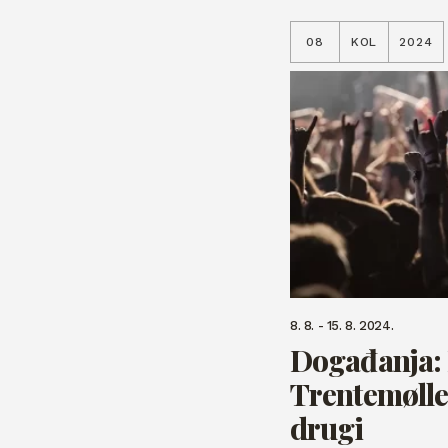
08
KOL
2024
8. 8. - 15. 8. 2024.
Događanja: 
Trentemøller
drugi