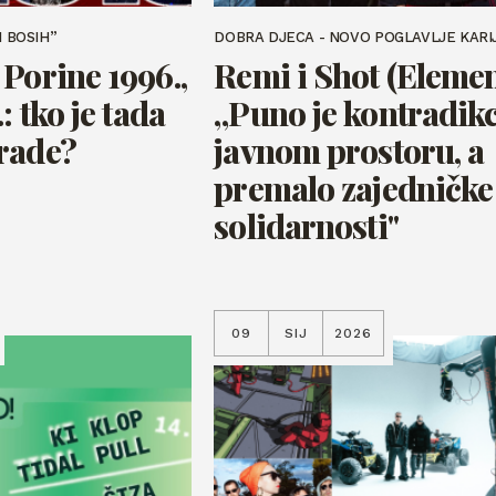
I BOSIH”
DOBRA DJECA - NOVO POGLAVLJE KARI
Porine 1996.,
Remi i Shot (Elemen
: tko je tada
„Puno je kontradikc
rade?
javnom prostoru, a
premalo zajedničke
solidarnosti"
09
SIJ
2026