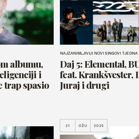
A
NAJZANIMLJIVIJI NOVI SINGOVI TJEDNA
om albumu,
Daj 5: Elemental, 
ligenciji i
feat. Krankšvester,
e trap spasio
Juraj i drugi
21
OŽU
2025