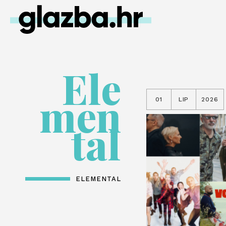
Ele
men
01
LIP
2026
tal
ELEMENTAL