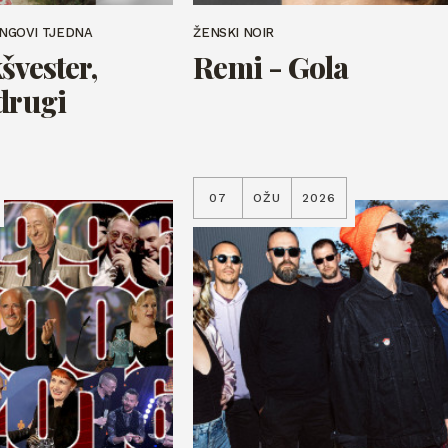
INGOVI TJEDNA
ŽENSKI NOIR
švester,
Remi - Gola
 drugi
07
OŽU
2026