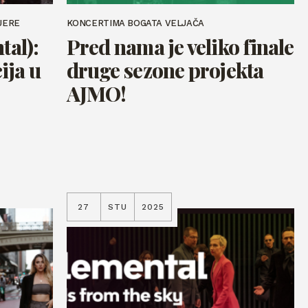
JERE
KONCERTIMA BOGATA VELJAČA
tal):
Pred nama je veliko finale
ija u
druge sezone projekta
AJMO!
27
STU
2025