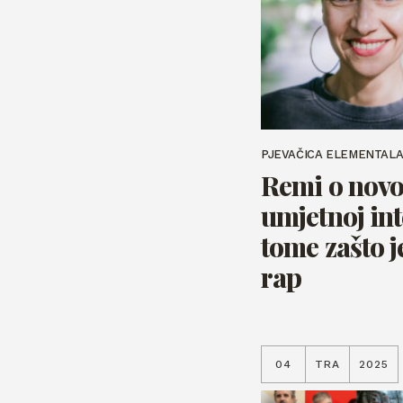
PJEVAČICA ELEMENTAL
Remi o nov
umjetnoj inte
tome zašto j
rap
04
TRA
2025