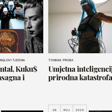
INGLOVI TJEDNA
TONSKA PROBA
ental, Kuku$
Umjetna inteligenci
asagna i
prirodna katastrof
26
RUJ
2024