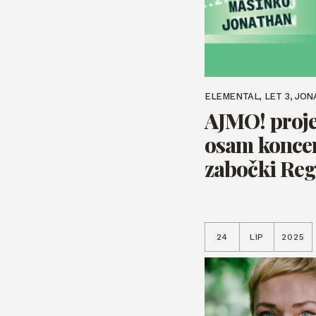
ELEMENTAL, LET 3, JON
AJMO! proje
osam koncer
zabočki Reg
24
LIP
2025